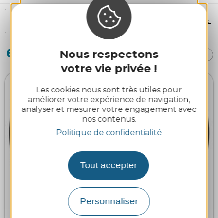
MOTS-CLÉS
FILTRES
68
Nous respectons
TRI :
AUTOUR
résultats
PROXIMITÉ
DE MOI
votre vie privée !
Les cookies nous sont très utiles pour
améliorer votre expérience de navigation,
analyser et mesurer votre engagement avec
nos contenus.
Politique de confidentialité
Tout accepter
Personnaliser
Vélo 1 Max