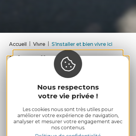
|
|
Accueil
Vivre
S’installer et bien vivre ici
S'installer
et bien vivre ici
Vivre en Pays d’Ancenis, c’est profiter d’un
Nous respectons
territoire à taille humaine, soucieux du bien-être
votre vie privée !
et du quotidien de ses habitants. Que ce soit
pour se déplacer facilement, accéder aux soins,
Les cookies nous sont très utiles pour
ou trouver un logement adapté à ses besoins, la
améliorer votre expérience de navigation,
Communauté de communes du Pays d'Ancenis
analyser et mesurer votre engagement avec
(La COMPA) met à disposition des services
nos contenus.
concrets, accessibles et pensés pour tous.