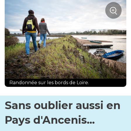
sur
+
la
photo
Zoom
:
2
randonn
en
Pays
d'Ancen
Randonnée sur les bords de Loire.
Sans oublier aussi en
Pays d'Ancenis...