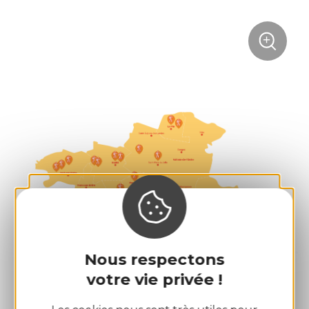
sur
+
la
photo
Zoom
:
carte
des
randon
en
Pays
d'Ancen
Nous respectons
votre vie privée !