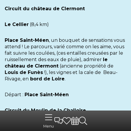
Circuit du château de Clermont
Le Cellier
(8,4 km)
Place Saint-Méen
, un bouquet de sensations vous
attend ! Le parcours, varié comme on les aime, vous
fait suivre les coulées, (ces entailles creusées par le
ruissellement des eaux de pluie), admirer
le
château de Clermont
(ancienne propriété de
Louis de Funès
!), les vignes et la cale de Beau-
Rivage, en
bord de Loire
.
Départ :
Place Saint-Méen
Circuit du Moulin de la Challoire
Vair-sur-Loire, Saint-Herblon
(7,8 km)
Menu