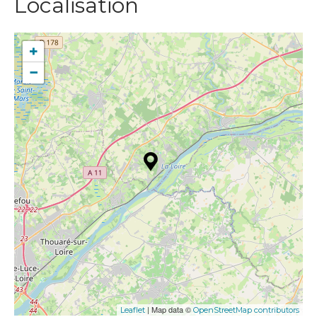
Localisation
+
−
| Map data ©
Leaflet
OpenStreetMap contributors