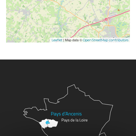
| Map data ©
Leaflet
OpenStreetMap contributors