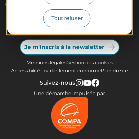
vous séduiront à coup sûr. A très bientôt !
Tout refuser
Contactez-nous
Infos pratiques et brochures
Je m'inscris à la newsletter
Mentions légales
Gestion des cookies
Accessibilité : partiellement conforme
Plan du site
Suivez-nous
Une démarche impulsée par