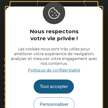
Nous respectons
votre vie privée !
Les cookies nous sont très utiles pour
améliorer votre expérience de navigation,
analyser et mesurer votre engagement avec
Dans cet écrin de Loire sauvage aux coteaux
nos contenus.
plantés de vignes, vivez pleinement un week-end
Politique de confidentialité
romantique avec votre amoureux. Les familles s'y
retrouveront également avec plaisir autour
d'activités de pleine nature ou des visites adaptées
Tout accepter
aux enfants. Les gourmands tout autant dans nos
restaurants de qualité aux saveurs locales (poulet
d'Ancenis, poisson de Loire, beurre blanc...)
Personnaliser
accompagnées de vins AOC. Muscadet et malvoisie