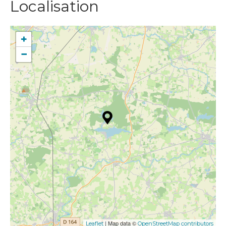
Localisation
+
−
| Map data ©
Leaflet
OpenStreetMap contributors