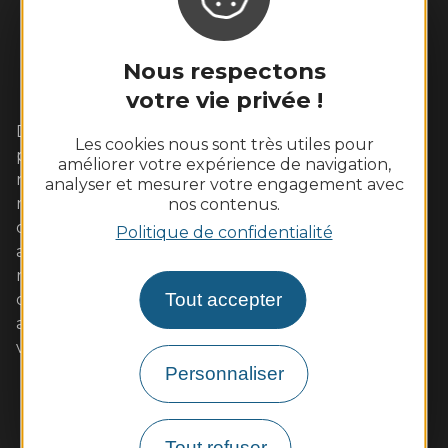
Nous respectons
votre vie privée !
Dans cet écrin de Loire sauvage aux coteaux
Les cookies nous sont très utiles pour
plantés de vignes, vivez pleinement un week-end
améliorer votre expérience de navigation,
romantique avec votre amoureux. Les familles s'y
analyser et mesurer votre engagement avec
retrouveront également avec plaisir autour
nos contenus.
d'activités de pleine nature ou des visites adaptées
Politique de confidentialité
aux enfants. Les gourmands tout autant dans nos
restaurants de qualité aux saveurs locales (poulet
Tout accepter
d'Ancenis, poisson de Loire, beurre blanc...)
accompagnées de vins AOC. Muscadet et malvoisie
vous séduiront à coup sûr. A très bientôt !
Personnaliser
Contactez-nous
Infos pratiques et brochures
Tout refuser