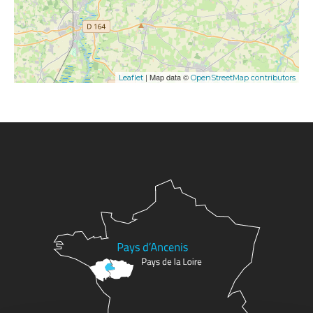
| Map data ©
Leaflet
OpenStreetMap contributors