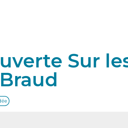
verte Sur le
 Braud
idée