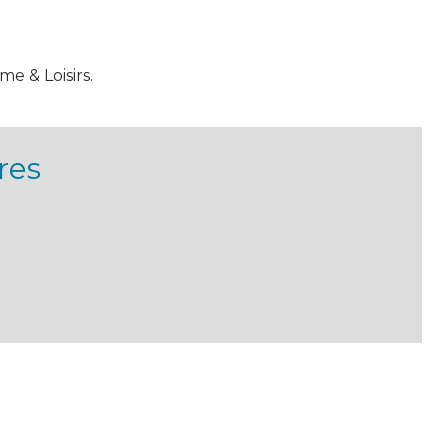
e & Loisirs.
res