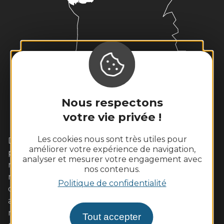
Nous respectons
votre vie privée !
Les cookies nous sont très utiles pour
Dans cet écrin de Loire sauvage aux coteaux
améliorer votre expérience de navigation,
plantés de vignes, vivez pleinement un week-end
analyser et mesurer votre engagement avec
romantique avec votre amoureux. Les familles s'y
nos contenus.
retrouveront également avec plaisir autour
Politique de confidentialité
d'activités de pleine nature ou des visites adaptées
aux enfants. Les gourmands tout autant dans nos
restaurants de qualité aux saveurs locales (poulet
Tout accepter