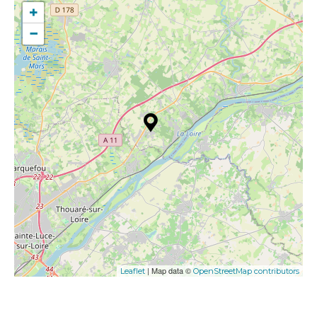
+
−
| Map data ©
Leaflet
OpenStreetMap contributors