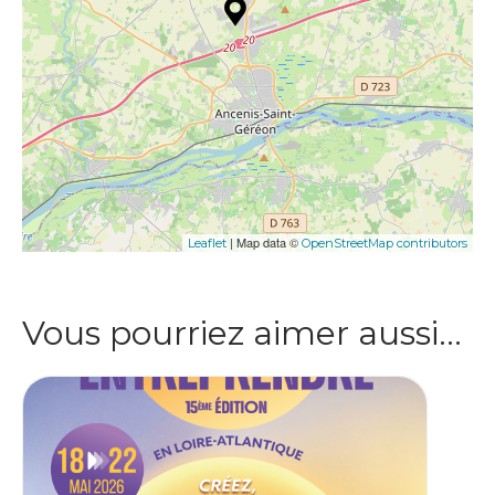
| Map data ©
Leaflet
OpenStreetMap contributors
Vous pourriez aimer aussi…