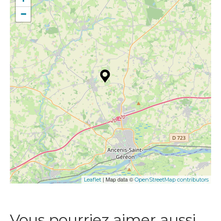
−
| Map data ©
Leaflet
OpenStreetMap contributors
Vous pourriez aimer aussi…