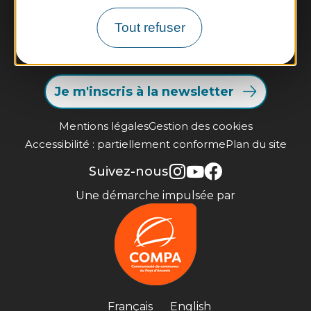
Tout refuser
Contactez-nous
Infos pratiques et brochures
Je m'inscris à la newsletter
Mentions légales
Gestion des cookies
Accessibilité : partiellement conforme
Plan du site
Suivez-nous
Une démarche impulsée par
Français
English