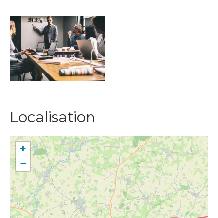
Localisation
+
−