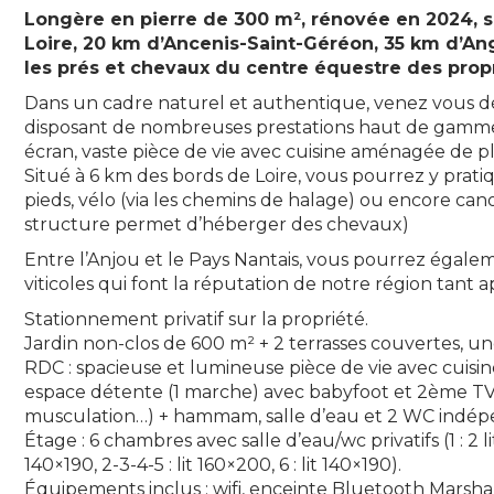
Longère en pierre de 300 m², rénovée en 2024, s
Loire, 20 km d’Ancenis-Saint-Géréon, 35 km d’An
les prés et chevaux du centre équestre des propr
Dans un cadre naturel et authentique, venez vous dé
disposant de nombreuses prestations haut de gamme :
écran, vaste pièce de vie avec cuisine aménagée de pl
Situé à 6 km des bords de Loire, vous pourrez y pratiqu
pieds, vélo (via les chemins de halage) ou encore canoë
structure permet d’héberger des chevaux)
Entre l’Anjou et le Pays Nantais, vous pourrez égale
viticoles qui font la réputation de notre région tant a
Stationnement privatif sur la propriété.
Jardin non-clos de 600 m² + 2 terrasses couvertes, une
RDC : spacieuse et lumineuse pièce de vie avec cuisine/
espace détente (1 marche) avec babyfoot et 2ème TV, 
musculation…) + hammam, salle d’eau et 2 WC indép
Étage : 6 chambres avec salle d’eau/wc privatifs (1 : 2
140×190, 2-3-4-5 : lit 160×200, 6 : lit 140×190).
Équipements inclus : wifi, enceinte Bluetooth Marshal,