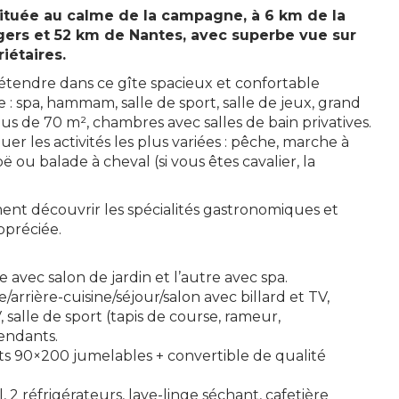
ituée au calme de la campagne, à 6 km de la
gers et 52 km de Nantes, avec superbe vue sur
iétaires.
tendre dans ce gîte spacieux et confortable
 spa, hammam, salle de sport, salle de jeux, grand
us de 70 m², chambres avec salles de bain privatives.
er les activités les plus variées : pêche, marche à
 ou balade à cheval (si vous êtes cavalier, la
ment découvrir les spécialités gastronomiques et
ppréciée.
 avec salon de jardin et l’autre avec spa.
arrière-cuisine/séjour/salon avec billard et TV,
salle de sport (tapis de course, rameur,
endants.
 lits 90×200 jumelables + convertible de qualité
 2 réfrigérateurs, lave-linge séchant, cafetière