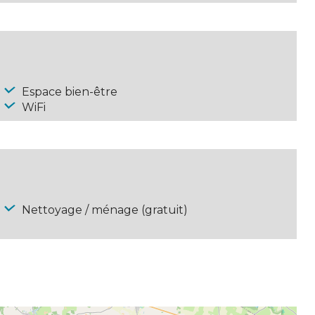
Espace bien-être
WiFi
Nettoyage / ménage (gratuit)