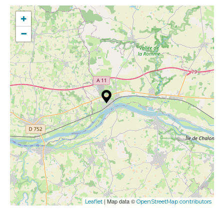
+
−
| Map data ©
Leaflet
OpenStreetMap contributors