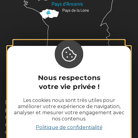
Nous respectons
votre vie privée !
Les cookies nous sont très utiles pour
Dans cet écrin de Loire sauvage aux coteaux
améliorer votre expérience de navigation,
plantés de vignes, vivez pleinement un week-end
analyser et mesurer votre engagement avec
romantique avec votre amoureux. Les familles s'y
nos contenus.
retrouveront également avec plaisir autour
Politique de confidentialité
d'activités de pleine nature ou des visites adaptées