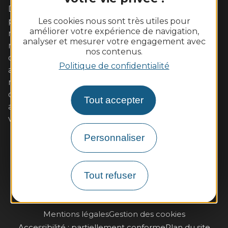
Dans cet écrin de Loire sauvage aux coteaux
Les cookies nous sont très utiles pour
plantés de vignes, vivez pleinement un week-end
améliorer votre expérience de navigation,
romantique avec votre amoureux. Les familles s'y
analyser et mesurer votre engagement avec
retrouveront également avec plaisir autour
nos contenus.
d'activités de pleine nature ou des visites adaptées
Politique de confidentialité
aux enfants. Les gourmands tout autant dans nos
restaurants de qualité aux saveurs locales (poulet
d'Ancenis, poisson de Loire, beurre blanc...)
Tout accepter
accompagnées de vins AOC. Muscadet et malvoisie
vous séduiront à coup sûr. A très bientôt !
Personnaliser
Contactez-nous
Infos pratiques et brochures
Tout refuser
Je m'inscris à la newsletter
Mentions légales
Gestion des cookies
Accessibilité : partiellement conforme
Plan du site