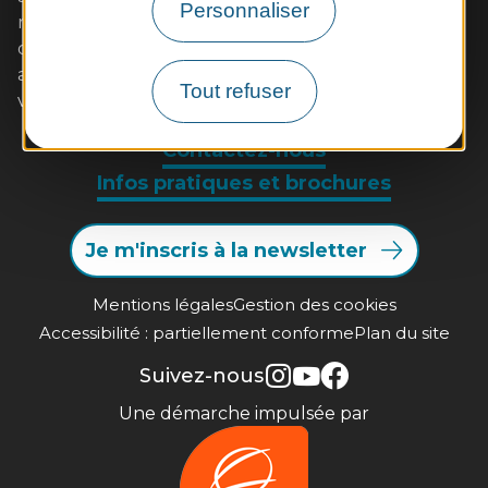
Personnaliser
restaurants de qualité aux saveurs locales (poulet
d'Ancenis, poisson de Loire, beurre blanc...)
accompagnées de vins AOC. Muscadet et malvoisie
Tout refuser
vous séduiront à coup sûr. A très bientôt !
Contactez-nous
Infos pratiques et brochures
Je m'inscris à la newsletter
Mentions légales
Gestion des cookies
Accessibilité : partiellement conforme
Plan du site
Suivez-nous
Une démarche impulsée par