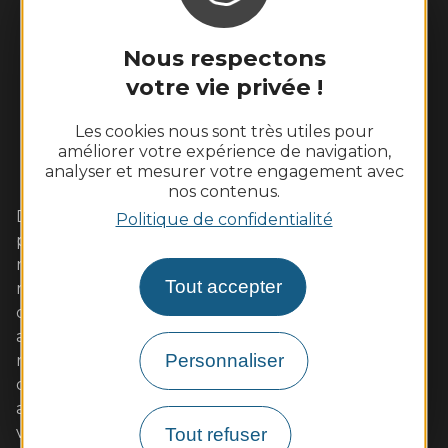
Nous respectons
votre vie privée !
Les cookies nous sont très utiles pour
améliorer votre expérience de navigation,
analyser et mesurer votre engagement avec
nos contenus.
Dans cet écrin de Loire sauvage aux coteaux
Politique de confidentialité
plantés de vignes, vivez pleinement un week-end
romantique avec votre amoureux. Les familles s'y
Tout accepter
retrouveront également avec plaisir autour
d'activités de pleine nature ou des visites adaptées
aux enfants. Les gourmands tout autant dans nos
Personnaliser
restaurants de qualité aux saveurs locales (poulet
d'Ancenis, poisson de Loire, beurre blanc...)
accompagnées de vins AOC. Muscadet et malvoisie
vous séduiront à coup sûr. A très bientôt !
Tout refuser