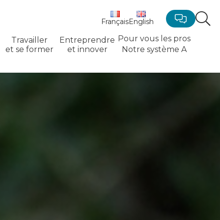
Français
English
Nous
contacter
Pour vous les pros
Travailler
Entreprendre
et se former
et innover
Notre système A