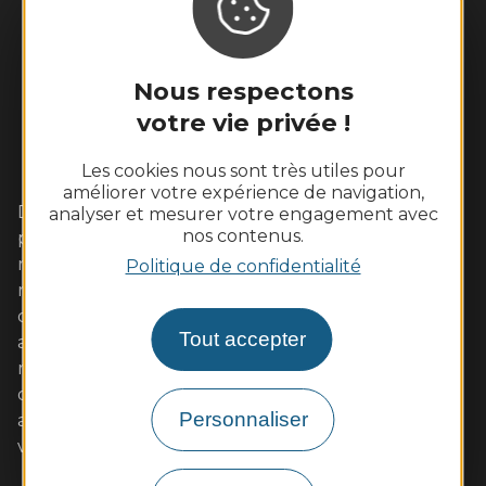
Nous respectons
votre vie privée !
Les cookies nous sont très utiles pour
améliorer votre expérience de navigation,
Dans cet écrin de Loire sauvage aux coteaux
analyser et mesurer votre engagement avec
nos contenus.
plantés de vignes, vivez pleinement un week-end
romantique avec votre amoureux. Les familles s'y
Politique de confidentialité
retrouveront également avec plaisir autour
d'activités de pleine nature ou des visites adaptées
Tout accepter
aux enfants. Les gourmands tout autant dans nos
restaurants de qualité aux saveurs locales (poulet
d'Ancenis, poisson de Loire, beurre blanc...)
Personnaliser
accompagnées de vins AOC. Muscadet et malvoisie
vous séduiront à coup sûr. A très bientôt !