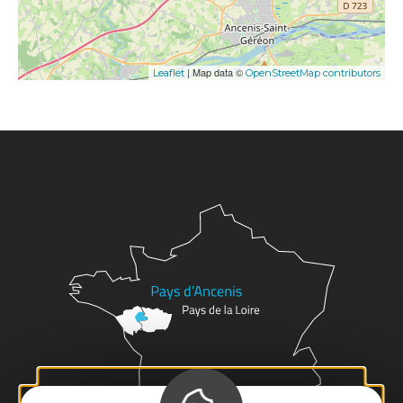
| Map data ©
Leaflet
OpenStreetMap contributors