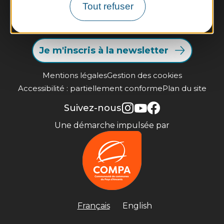
Contactez-nous
Tout refuser
Infos pratiques et brochures
Je m'inscris à la newsletter
Mentions légales
Gestion des cookies
Accessibilité : partiellement conforme
Plan du site
Suivez-nous
Une démarche impulsée par
Français
English