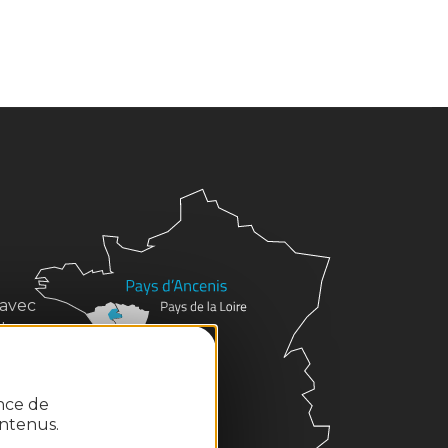
 avec
des
s
ence de
ntenus.