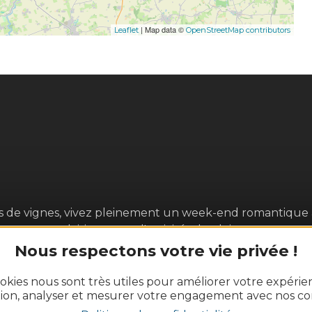
| Map data ©
Leaflet
OpenStreetMap contributors
és de vignes, vivez pleinement un week-end romantique
ent avec plaisir autour d'activités de pleine nature ou 
tant dans nos restaurants de qualité aux saveurs locale
Nous respectons votre vie privée !
.) accompagnées de vins AOC. Muscadet et malvoisie vous
okies nous sont très utiles pour améliorer votre expéri
tion, analyser et mesurer votre engagement avec nos co