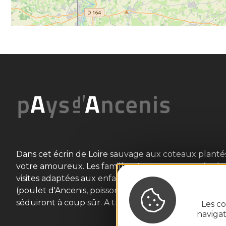
Dans cet écrin de Loire sauvage aux coteaux plant
votre amoureux. Les familles s'y retrouveront égalem
visites adaptées aux enfants. Les gourmands tout au
(poulet d'Ancenis, poisson de Loire, beurre blanc..
séduiront à coup sûr. A très bientôt !
Les co
naviga