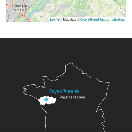
| Map data ©
Leaflet
OpenStreetMap contributors