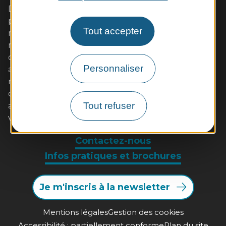
Dans cet écrin de Loire sauvage aux coteaux
plantés de vignes, vivez pleinement un week-end
Tout accepter
romantique avec votre amoureux. Les familles s'y
retrouveront également avec plaisir autour
d'activités de pleine nature ou des visites adaptées
Personnaliser
aux enfants. Les gourmands tout autant dans nos
restaurants de qualité aux saveurs locales (poulet
d'Ancenis, poisson de Loire, beurre blanc...)
Tout refuser
accompagnées de vins AOC. Muscadet et malvoisie
vous séduiront à coup sûr. A très bientôt !
Contactez-nous
Infos pratiques et brochures
Je m'inscris à la newsletter
Mentions légales
Gestion des cookies
Accessibilité : partiellement conforme
Plan du site