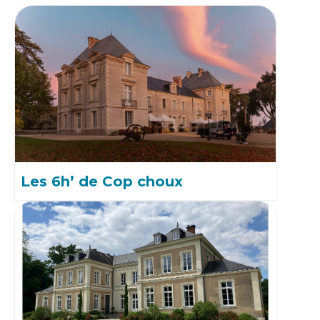
Les 6h’ de Cop choux