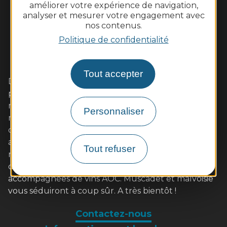
améliorer votre expérience de navigation,
analyser et mesurer votre engagement avec
nos contenus.
Politique de confidentialité
Tout accepter
Dans cet écrin de Loire sauvage aux coteaux
plantés de vignes, vivez pleinement un week-end
romantique avec votre amoureux. Les familles s'y
Personnaliser
retrouveront également avec plaisir autour
d'activités de pleine nature ou des visites adaptées
aux enfants. Les gourmands tout autant dans nos
Tout refuser
restaurants de qualité aux saveurs locales (poulet
d'Ancenis, poisson de Loire, beurre blanc...)
accompagnées de vins AOC. Muscadet et malvoisie
vous séduiront à coup sûr. A très bientôt !
Contactez-nous