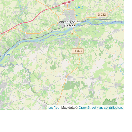
| Map data ©
Leaflet
OpenStreetMap contributors