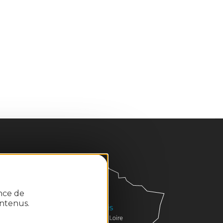
ence de
ntenus.
 avec